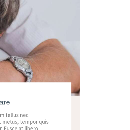
are
m tellus nec
it metus, tempor quis
. Fusce at libero