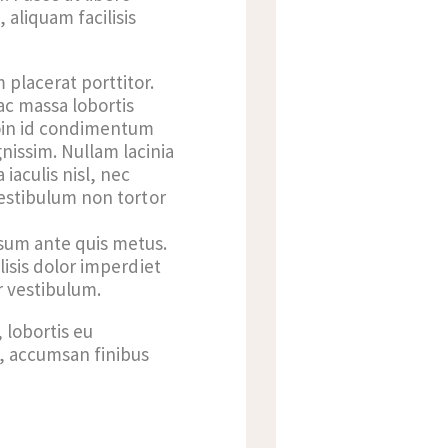
 aliquam facilisis
 placerat porttitor.
 ac massa lobortis
oin id condimentum
nissim. Nullam lacinia
iaculis nisl, nec
 Vestibulum non tortor
ipsum ante quis metus.
lisis dolor imperdiet
r vestibulum.
 lobortis eu
t, accumsan finibus