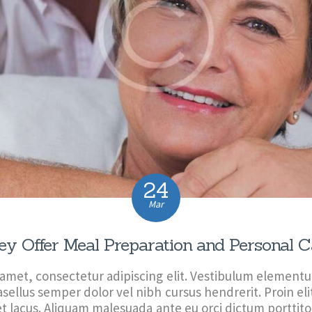
24
Mar
ey Offer Meal Preparation and Personal C
 amet, consectetur adipiscing elit. Vestibulum elementu
sellus semper dolor vel nibh cursus hendrerit. Proin el
et lacus. Aliquam malesuada ante eu orci dictum porttitor