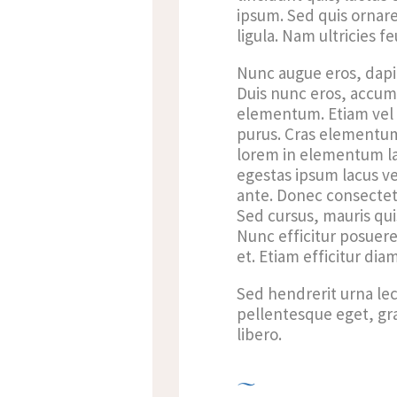
ipsum. Sed quis ornare 
ligula. Nam ultricies fe
Nunc augue eros, dapibu
Duis nunc eros, accumsa
elementum. Etiam vel 
purus. Cras elementum 
lorem in elementum lac
egestas ipsum lacus vel
ante. Donec consectet
Sed cursus, mauris qui
Nunc efficitur posuere 
et. Etiam efficitur dia
Sed hendrerit urna lect
pellentesque eget, gr
libero.