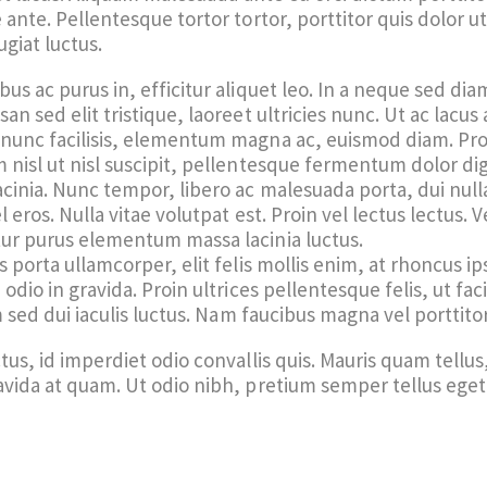
ante. Pellentesque tortor tortor, porttitor quis dolor ut,
ugiat luctus.
s ac purus in, efficitur aliquet leo. In a neque sed diam
n sed elit tristique, laoreet ultricies nunc. Ut ac lacus
nunc facilisis, elementum magna ac, euismod diam. Pr
nisl ut nisl suscipit, pellentesque fermentum dolor dig
inia. Nunc tempor, libero ac malesuada porta, dui nulla 
 eros. Nulla vitae volutpat est. Proin vel lectus lectus.
ur purus elementum massa lacinia luctus.
s porta ullamcorper, elit felis mollis enim, at rhoncus 
odio in gravida. Proin ultrices pellentesque felis, ut faci
m sed dui iaculis luctus. Nam faucibus magna vel porttito
us, id imperdiet odio convallis quis. Mauris quam tellus,
avida at quam. Ut odio nibh, pretium semper tellus ege