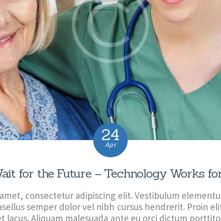
24
Apr
ait for the Future – Technology Works fo
 amet, consectetur adipiscing elit. Vestibulum elementu
sellus semper dolor vel nibh cursus hendrerit. Proin el
et lacus. Aliquam malesuada ante eu orci dictum porttitor