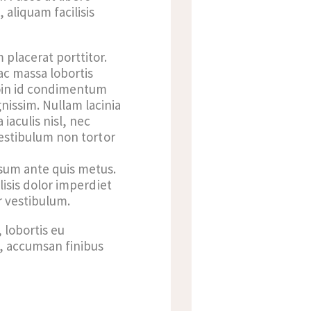
 aliquam facilisis
 placerat porttitor.
 ac massa lobortis
oin id condimentum
nissim. Nullam lacinia
iaculis nisl, nec
 Vestibulum non tortor
ipsum ante quis metus.
lisis dolor imperdiet
r vestibulum.
 lobortis eu
t, accumsan finibus