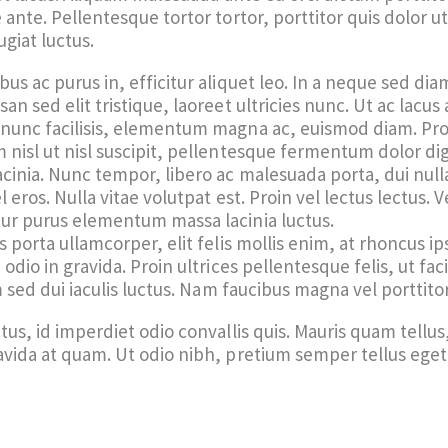
ante. Pellentesque tortor tortor, porttitor quis dolor ut,
ugiat luctus.
s ac purus in, efficitur aliquet leo. In a neque sed diam
n sed elit tristique, laoreet ultricies nunc. Ut ac lacus
nunc facilisis, elementum magna ac, euismod diam. Pr
nisl ut nisl suscipit, pellentesque fermentum dolor dig
inia. Nunc tempor, libero ac malesuada porta, dui nulla 
 eros. Nulla vitae volutpat est. Proin vel lectus lectus.
ur purus elementum massa lacinia luctus.
s porta ullamcorper, elit felis mollis enim, at rhoncus 
odio in gravida. Proin ultrices pellentesque felis, ut faci
m sed dui iaculis luctus. Nam faucibus magna vel porttito
us, id imperdiet odio convallis quis. Mauris quam tellus,
avida at quam. Ut odio nibh, pretium semper tellus ege