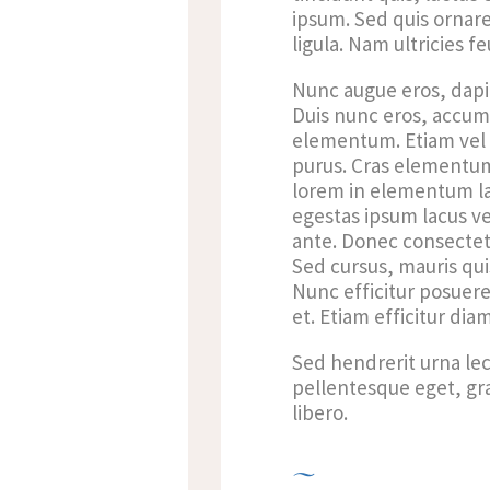
ipsum. Sed quis ornare 
ligula. Nam ultricies fe
Nunc augue eros, dapibu
Duis nunc eros, accumsa
elementum. Etiam vel 
purus. Cras elementum 
lorem in elementum lac
egestas ipsum lacus vel
ante. Donec consectet
Sed cursus, mauris qui
Nunc efficitur posuere 
et. Etiam efficitur dia
Sed hendrerit urna lect
pellentesque eget, gr
libero.