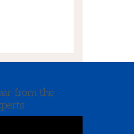
ar from the
perts