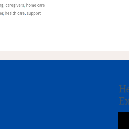
ing
,
caregivers
,
home care
er
,
health care
,
support
He
Ex