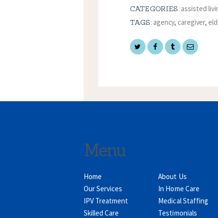
assisted liv
CATEGORIES:
agency
,
caregiver
,
eld
TAGS:
Menu
Home
About Us
Our Services
In Home Care
IPV Treatment
Medical Staffing
Skilled Care
Testimonials