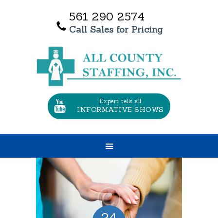
561 290 2574
Call Sales for Pricing
HOME
OUR SERVICES
ABOUT US
TESTIMONIALS
Expert tells all
INFORMATIVE SHOWS
CONTACT US
JOBS
24