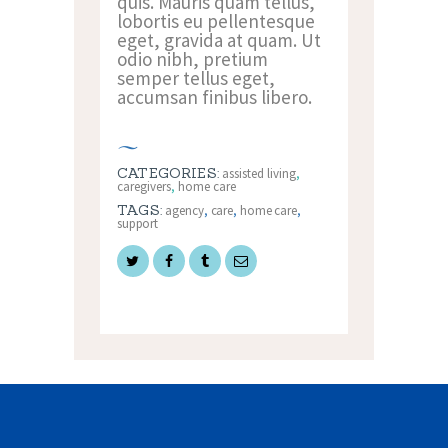
quis. Mauris quam tellus,
lobortis eu pellentesque
eget, gravida at quam. Ut
odio nibh, pretium
semper tellus eget,
accumsan finibus libero.
CATEGORIES:
assisted living
,
caregivers
,
home care
TAGS:
agency
,
care
,
home care
,
support