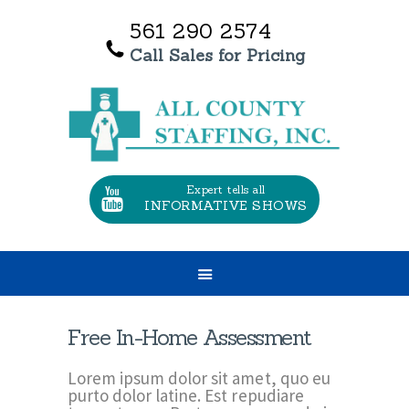
561 290 2574
Call Sales for Pricing
HOME
OUR SERVICES
ABOUT US
TESTIMONIALS
Expert tells all
INFORMATIVE SHOWS
CONTACT US
JOBS
Free In-Home Assessment
Lorem ipsum dolor sit amet, quo eu
purto dolor latine. Est repudiare