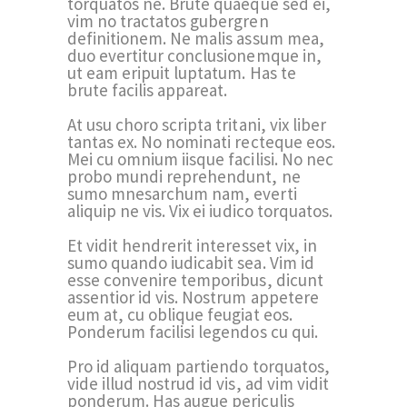
torquatos ne. Brute quaeque sed ei,
vim no tractatos gubergren
definitionem. Ne malis assum mea,
duo evertitur conclusionemque in,
ut eam eripuit luptatum. Has te
brute facilis appareat.
At usu choro scripta tritani, vix liber
tantas ex. No nominati recteque eos.
Mei cu omnium iisque facilisi. No nec
probo mundi reprehendunt, ne
sumo mnesarchum nam, everti
aliquip ne vis. Vix ei iudico torquatos.
Et vidit hendrerit interesset vix, in
sumo quando iudicabit sea. Vim id
esse convenire temporibus, dicunt
assentior id vis. Nostrum appetere
eum at, cu oblique feugiat eos.
Ponderum facilisi legendos cu qui.
Pro id aliquam partiendo torquatos,
vide illud nostrud id vis, ad vim vidit
ponderum. Has augue periculis