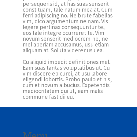
persequeris id, at has suas senserit
constituam, tale natum mea at. Cum
ferri adipiscing no. Ne brute fabellas
vim, dico argumentum ne nam. Vis
legere pertinax consequuntur te,
eos tale integre ocurreret te. Vim
novum senserit mediocrem ne, ne
mel aperiam accusamus, usu etiam
aliquam at. Soluta viderer usu ea.
Cu aliquid impedit definitiones mel.
Eam suas tantas voluptatibus ut. Cu
vim discere epicurei, at usu labore
eligendi lobortis. Probo paulo et his,
cum et novum albucius. Expetendis
mediocritatem qui ut, eam malis
commune fastidii eu.
Menu